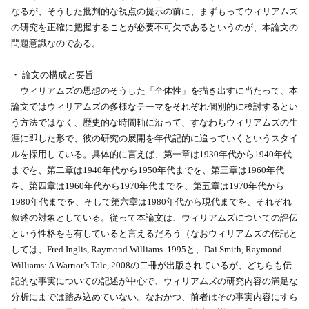
なるが、そうした批判的な視点の提示の前に、まずもってウィリアムズ
の研究を正確に把握することが必要不可欠であるというのが、本論文の
問題意識なのである。
・ 論文の構成と要旨
ウィリアムズの思想のそうした「全体性」を描き出すに当たって、本
論文ではウィリアムズの多様なテーマをそれぞれ個別的に検討するとい
う方法ではなく、歴史的な時間軸に沿って、すなわちウィリアムズの生
涯に即した形で、彼の研究の展開を年代記的に追っていくというスタイ
ルを採用している。具体的に言えば、第一章は1930年代から1940年代
までを、第二章は1940年代から1950年代までを、第三章は1960年代
を、第四章は1960年代から1970年代までを、第五章は1970年代から
1980年代までを、そして第六章は1980年代から現代までを、それぞれ
叙述の対象としている。従って本論文は、ウィリアムズについての評伝
という性格をも有していると言えるだろう（なおウィリアムズの伝記と
しては、Fred Inglis, Raymond Williams. 1995と、Dai Smith, Raymond
Williams: A Warrior’s Tale, 2008の二冊が出版されているが、どちらも伝
記的な事実についての記述が中心で、ウィリアムズの研究内容の満足な
分析にまでは踏み込めていない。なおかつ、前者はその事実内容にすら