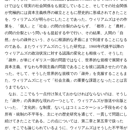
けではなく現実の社会関係をも規定していること、そしてその社会関係
が究極的には資本主義秩序の確立とともに歴史的に形成されてきたこと
を、ウィリアムズが明らかにしたことであった。ウィリアムズはその作
業を、「個人」と「社会」の間の分裂のみならず、「都市」と「農村」
の間の分裂という問いをも提起する中で行い、その結果、人間の「自
然」からの疎外という、さらに根源的な矛盾にまで到達することになる
のである。またウィリアムズのこうした研究は、1960年代後半以降の
ウィリアムズの政治状況に対する認識の変化とも相俟って、そうした
「疎外」が単にイギリス一国の問題ではなく、世界的な規模で展開する
資本主義、すなわち帝国主義の問題であることを彼に認識させたのであ
った。そして、そうした世界的な規模での「疎外」を克服することもま
た、ウィリアムズにとって「社会主義」の重要な課題となったことは言
うまでもない。
なお、ここでもう一点付け加えておかなければならないのは、そうし
た「疎外」の具体的な現れの一つとして、ウィリアムズが放送や出版と
いった、「文化的」な制度、ないしはコミュニケーション手段をめぐる
所有・統制の不平等を、主にその歴史研究を通じて、一貫して問題にし
続けてきたことである。この点については、第二章と第五章で扱った
が、そこでも論じられているように、ウィリアムズはそうした不平等が