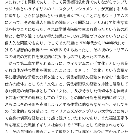
スにおいても同様であり、そして労働者階級出身でありながらケンブリ
ッジ大学というイギリスの「エスタブリッシュメント」が支配する大学
に進学し、さらには教師という職を選んでいくことになるウィリアムズ
にとって、その知識人と民衆の関係という問題は、とりわけて切実な意
味を持つことになった。それは労働者階級で生まれ育ったという彼の経
験と、教育を通じて彼が得た知識とをいかに関連づけるかというひどく
個人的な問題でもあり、そしてその問題は1930年代から1940年代にか
けての思想的な挫折の一つの要因ですらあったし、その後のウィリアム
ズの研究の方向性を決定的に定めるものでもあったのである。
従って第二章で描かれるように、ウィリアムズが「文化」という言葉
それ自体が持つ歴史を研究したことは、まさしく「文化」という言葉が
孕む根源的な矛盾の分析を通じて、労働者階級の経験をも含む「生活の
仕方の総体」としての「文化」と、労働者階級の経験を排除し選別して
きた特定の価値体系としての「文化」、及びそうした価値体系を体現す
る芸術や文学の総称としての「文化」との間の分断を歴史的に跡づけ、
さらにはその分断を克服しようとする作業に他ならなかった。そしてそ
の「文化的」な分断とは、ウィリアムズがケンブリッジ大学などにおい
て自身の切実な経験として感じ続けていたものであり、また福祉国家体
制を確立した戦後イギリス社会の中で「市民」として統合されながら
も、その選別的な統合によって依然として従属的な地位に置かれていた