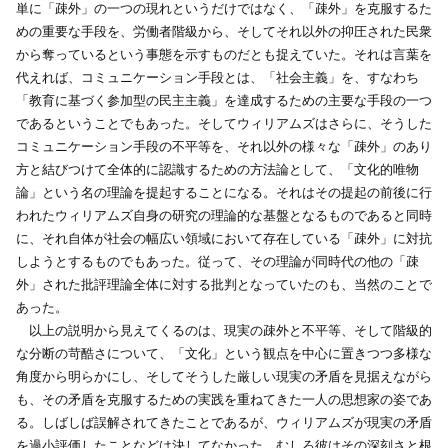
単に「疎外」の一つの現れというだけではなく、「疎外」を克服するた
めの重要な手段を、労働者階級から、そしてそれ以外の抑圧された民衆
から奪っているという事態を示すものだとも捉えていた。それは言葉を
代えれば、コミュニケーション手段とは、「社会主義」を、すなわち
「教育に基づく参加型の民主主義」を達成するための主要な手段の一つ
であるということでもあった。そしてウィリアムズはさらに、そうした
コミュニケーション手段の不平等を、それ以外の様々な「疎外」のあり
方と結びつけて全体的に認識するための方法論として、「文化的唯物
論」という名の理論を提起することになる。それはその提起の前後に行
われたウィリアムズ自身の研究の理論的な基盤となるものであると同時
に、それ自体が社会の幅広い領域において存在している「疎外」に対抗
しようとするものでもあった。従って、その理論が同時代の他の「疎
外」された批評理論全体に対する批判となっていたのも、当然のことで
あった。
以上の説明から見えてくるのは、現実の疎外と不平等、そして階級的
な分断の苛酷さについて、「文化」という観点を中心に置きつつ多様な
角度から明らかにし、そしてそうした厳しい現実の矛盾を見据えながら
も、その矛盾を克服するための実践を重ねてきた一人の思想家の姿であ
る。しばしば誤解されてきたことであるが、ウィリアムズが現実の矛盾
を過小評価したことなどは決してなかった。むしろ彼はその深刻さと根