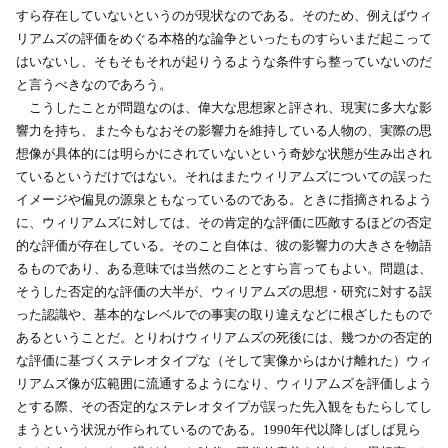
すら存在していないというのが現状なのである。そのため、例えばウィ
リアムズの評価をめぐる本格的な論争といったものすらいまだ起こって
はいないし、そもそもそれが起りうるような条件すら整っていないのだ
と言うべきなのであろう。
こうしたことが問題なのは、偉大な思想家と評され、現実に多大な影
響力を持ち、また今もなおその影響力を維持している人物の、実際の思
想像が具体的には明らかにされていないという奇妙な状態が生み出され
ているというだけではない。それはまたウィリアムズについての誤った
イメージや偏見の源泉ともなっているのである。ときに指摘されるよう
に、ウィリアムズに対しては、その肯定的な評価に匹敵するほどの否定
的な評価が存在している。そのこと自体は、彼の影響力の大きさを物語
るものであり、ある意味では当然のこととすら言ってもよい。問題は、
そうした否定的な評価の大半が、ウィリアムズの思想・研究に対する誤
った認識や、基本的なレベルでの事実の取り違えなどに根ざしたもので
あるということだ。とりわけウィリアムズの死後には、幾つかの否定的
な評価に基づくステレオタイプな（そして実像からはかけ離れた）ウィ
リアムズ像が広範囲に流通するようになり、ウィリアムズを評価しよう
とする際、その否定的なステレオタイプが誤った先入観をもたらしてし
まうという状況が作られているのである。1990年代以降しばしば見ら