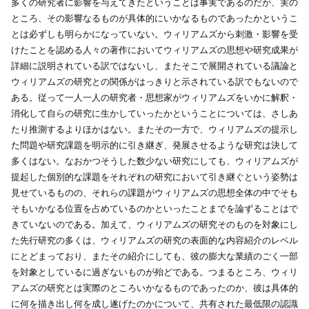
多くの研究者に影響を与えてきたということは事実であるのだが、実の
ところ、その影響なるものが具体的にいかなるものであったかというこ
とは必ずしも明らかになっていない。ウィリアムズから刺激・影響を受
けたことを認める人々の著作においてウィリアムズの思想や研究成果が
詳細に説明されている訳ではないし、またそこで展開されている議論と
ウィリアムズの研究との関係がはっきりと示されている訳でもないので
ある。従って一人一人の研究者・思想家がウィリアムズをいかに解釈・
消化して自らの研究に生かしていったかということについては、さしあ
たり推測するよりほかはない。またその一方で、ウィリアムズの提示し
た問題や研究課題を明示的に引き継ぎ、発展させるような研究は決して
多くはない。なおかつそうした数少ない研究にしても、ウィリアムズが
提起した個別的な課題をそれぞれの研究において引き継ぐという姿勢は
見せているものの、それらの課題がウィリアムズの思想全体の中でそも
そもいかなる位置を占めているのかといったことまでを論ずることはで
きていないのである。加えて、ウィリアムズの研究そのものを対象にし
た先行研究の多くは、ウィリアムズの研究の表面的な内容紹介のレベル
にとどまっており、またその紹介にしても、彼の膨大な業績のごく一部
を対象としているに過ぎないものが殆どである。つまるところ、ウィリ
アムズの研究とは実際のところいかなるものであったのか、彼は具体的
に何を描き出し何を成し遂げたのかについて、共有された最低限の認識