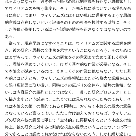
れるようになった、過ぎ去った時代の現代的意義を持たない思想家とし
てウィリアムズを扱う態度も、そうした先入観に基づいている場合が余
りに多い。つまり、ウィリアムズにはもはや現代に通用するような思想
的意義は存在しないという評価そのものの可否を検討する以前に、そう
した評価が依拠している誤った認識や情報を正さなくてはならないので
ある。
従って、現在早急になすべきことは、ウィリアムズに関する誤解を解
き、彼の研究・思想の全体像を示すというこになるだろう。そのために
はまずもって、ウィリアムズの研究をその意図まで含めて正しく把握
し、理解を深めていくという、ひどく基本的な作業が必要となる。そし
て本論文が試みているのは、まさしくその作業に他ならない。ただし基
本的とはいえども、ウィリアムズの多領域にまたがる膨大な業績を出来
る限り広範囲に取り扱い、同時にその広がりの全体を、断片の集積、な
いしは内容紹介の羅列としてではなく、一貫した研究プロジェクトとし
て描き出すという試みは、これまでには見られなかったものであり、そ
れは本論文の第一の目的であると同時に、おそらく本論文の最大の意義
となっていると言ってよい。ただし付け加えておくならば、ウィリアム
ズの研究を彼の意図に即して「全体的」に再構成するという本論文の性
格上、彼の研究に対する批判的な視点の提示ということについては不十
分であることは認めておかなければならないだろう。しかし繰り返しに