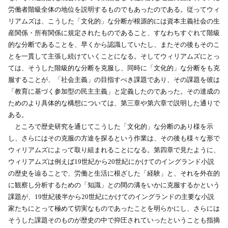
労働者階級全体の地位を説明するものでもあったのである。従ってウィ
リアムズは、こうした「文化的」な分断が根源的には資本主義社会の生
産関係・所有関係に規定されたものであること、すなわちすぐれて階級
的な分断であることを、早くから認識していたし、またその後もそのこ
とを一貫して主張し続けていくことになる。そしてウィリアムズにとっ
ては、そうした階級的な分断を克服し、同時に「文化的」な分断をも克
服することが、「社会主義」の目指すべき課題であり、その課題を彼は
「教育に基づく参加型の民主主義」と定義したのであった。その達成の
ためのより具体的な構想については、第三章や第六章で説明した通りで
ある。
ところで歴史研究を通じてこうした「文化的」な分断のあり様を示
し、さらにはその克服の方途を探るという作業は、その後も様々な形で
ウィリアムズによって取り組まれることになる。第四章で見たように、
ウィリアムズは例えば19世紀から20世紀にかけてのイングランド小説
の歴史を辿ることで、労働と生活に根ざした「経験」と、それを外在的
に観察し分析するための「知識」との間の溝をいかに克服するかという
課題が、19世紀後半から20世紀にかけてのイングランドの主要な小説
家たちにとって極めて切実なものであったことを明らかにし、さらには
そうした課題そのものが歴史の中で抑圧されていったということも指摘