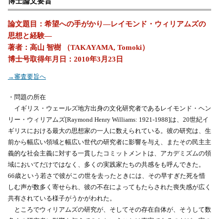
博士論文要旨
論文題目：希望への手がかり―レイモンド・ウィリアムズの
思想と経験―
著者：高山 智樹 （TAKAYAMA, Tomoki）
博士号取得年月日：2010年3月23日
→審査要旨へ
・問題の所在
イギリス・ウェールズ地方出身の文化研究者であるレイモンド・ヘン
リー・ウィリアムズ[Raymond Henry Williams: 1921-1988]は、20世紀イ
ギリスにおける最大の思想家の一人に数えられている。彼の研究は、生
前から幅広い領域と幅広い世代の研究者に影響を与え、またその民主主
義的な社会主義に対する一貫したコミットメントは、アカデミズムの領
域においてだけではなく、多くの実践家たちの共感をも呼んできた。
66歳という若さで彼がこの世を去ったときには、その早すぎた死を惜
しむ声が数多く寄せられ、彼の不在によってもたらされた喪失感が広く
共有されている様子がうかがわれた。
ところでウィリアムズの研究が、そしてその存在自体が、そうして数