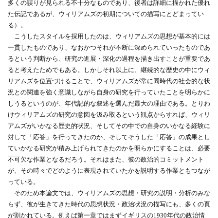
多くの誤りが見られる不十分なものであり、後者は詳細に描かれた優れ
た伝記であるが、ウィリアムズの初期についての描写にとどまってい
る）。
こうしたスタイルを採用したのは、ウィリアムズの思想が基本的には
一貫したものであり、なおかつそれが不断に深められていったものであ
るという判断から、研究の進展・深化の過程を描き出すことが重要であ
ると考えたためでもある。しかしそれ以上に、継続的な歴史の中にウィ
リアムズを位置づけることで、ウィリアムズが常に同時代の社会的な状
況との関連を強く意識しながら自身の研究を行っていたことを明らかに
しうるというのが、年代記的な叙述を選んだ最大の理由である。とりわ
けウィリアムズの研究の意図を汲み取るという観点からすれば、ウィリ
アムズがいかなる歴史的状況、そしてその中での自身のいかなる経験に
対して「応答」を行ってきたのか、そしてそうした「応答」の成果とし
ていかなる研究が積み上げられてきたのかを明らかにすることは、必要
不可欠な作業となるだろう。それはまた、彼の政治的コミットメント
が、その時々でどのように表現されていたかを説明する作業ともつなが
っている。
そのため本論文では、ウィリアムズの思想・研究の説明・分析のみな
らず、彼が生きてきた時代の思想状況・政治状況の描写にも、多くの頁
が割かれている。例えば第一章ではまずイギリスの1930年代の政治情