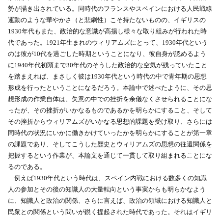
勢が描き出されている。同時代のフランスやスペインにおける人民戦線
運動のような華やかさ（と悲劇性）こそ持たないものの、イギリスの
1930年代もまた、政治的な意識が高揚し様々な取り組みが行われた時
代であった。1921年生まれのウィリアムズにとって、1930年代という
のは彼が10代を過ごした時期ということになり、彼自身が認めるよう
に1940年代初頭まで30年代のそうした政治的な空気が残っていたこと
を踏まえれば、まさしく彼は1930年代という時代の中で青年期の思想
形成を行ったということになるだろう。本論中で述べたように、その思
想形成の作業自体は、失意の中での挫折を余儀なくさせられることにな
ったが、その挫折がいかなるものであるかを明らかにすること、そして
その挫折からウィリアムズがいかなる思想的課題を受け取り、さらには
同時代の状況にいかに働きかけていったかを明らかにすることが第一章
の課題であり、そしてこうした歴史とウィリアムズの思想の往還関係を
把握するという作業が、本論文を通じて一貫して取り組まれることにな
るのである。
例えば1930年代という時代は、スペイン内戦における数多くの知識
人の参加とその後の知識人の大量転向という事実からも明らかなよう
に、知識人と政治の関係、さらに言えば、政治の領域における知識人と
民衆との関係という問いが鋭く提起された時代であった。それはイギリ