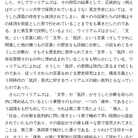
した。そしてウィリアムズは、その抑圧の結果として、正統的な（例え
ばケンブリッジ大学で採用されているような）英文学史においては、そ
うした課題の存在すら抹消されてしまい、個々の小説家たちの評価はそ
の抹消を前提とした形で行われていることまでをも暴きだしたのであ
る。また第五章で説明しているように、ウィリアムズはさらに、「文
化」という言葉に続いて「文学」と「批評」という言葉（そしてそれに
関連した他の幾つもの言葉）の歴史をも詳細に分析し、小説をめぐるそ
うした分断が、そもそも歴史的に形作られてきた「文学」と「批評」の
存在形態そのもの中に埋め込まれていることをも明らかにしている。ウ
ィリアムズによれば、そうした「批評」の形態は現代に至るまで続くも
のであり、従ってそれらの言葉をめぐる歴史研究はまた、構造主義とい
う同時代の「批評」形式に対するウィリアムズの鋭い批判ともなってい
たのであった。
さらにウィリアムズは、「文学」や「批評」がそうした分断を自らの
内に埋め込んでいるという事態そのものが、一つの「疎外」であるとい
う認識をも打ち出していた。それは第二章で見たように、「個人」と
「社会」の分裂を批判的に問い直すという形で極めて早い段階から提起
されていたものであり、その提起がその後も様々な形で追究されてきた
ことは、第三章・第四章で検討した通りである。とりわけて注目すべき
は、そうした「疎外」が単に支配的な認識の枠組みとして現れているだ