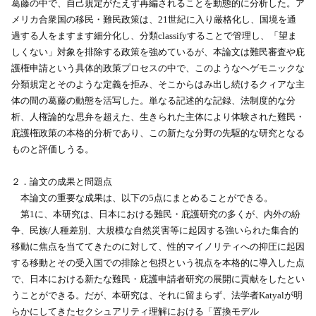
葛藤の中で、自己規定がたえず再編されることを動態的に分析した。ア
メリカ合衆国の移民・難民政策は、21世紀に入り厳格化し、国境を通
過する人をますます細分化し、分類classifyすることで管理し、「望ま
しくない」対象を排除する政策を強めているが、本論文は難民審査や庇
護権申請という具体的政策プロセスの中で、このようなヘゲモニックな
分類規定とそのような定義を拒み、そこからはみ出し続けるクィアな主
体の間の葛藤の動態を活写した。単なる記述的な記録、法制度的な分
析、人権論的な思弁を超えた、生きられた主体により体験された難民・
庇護権政策の本格的分析であり、この新たな分野の先駆的な研究となる
ものと評価しうる。
２．論文の成果と問題点
本論文の重要な成果は、以下の5点にまとめることができる。
第1に、本研究は、日本における難民・庇護研究の多くが、内外の紛
争、民族/人種差別、大規模な自然災害等に起因する強いられた集合的
移動に焦点を当ててきたのに対して、性的マイノリティへの抑圧に起因
する移動とその受入国での排除と包摂という視点を本格的に導入した点
で、日本における新たな難民・庇護申請者研究の展開に貢献をしたとい
うことができる。だが、本研究は、それに留まらず、法学者Katyalが明
らかにしてきたセクシュアリティ理解における「置換モデル