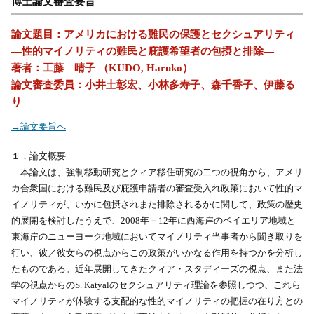
博士論文審査要旨
論文題目：アメリカにおける難民の保護とセクシュアリティ
―性的マイノリティの難民と庇護希望者の包摂と排除―
著者：工藤 晴子 （KUDO, Haruko）
論文審査委員：小井土彰宏、小林多寿子、森千香子、伊藤る
り
→論文要旨へ
１．論文概要
本論文は、強制移動研究とクィア移住研究の二つの視角から、アメリ
カ合衆国における難民及び庇護申請者の審査受入れ政策において性的マ
イノリティが、いかに包摂されまた排除されるかに関して、政策の歴史
的展開を検討したうえで、2008年－12年に西海岸のベイエリア地域と
東海岸のニューヨーク地域においてマイノリティ当事者から聞き取りを
行い、彼／彼女らの視点からこの政策がいかなる作用を持つかを分析し
たものである。近年展開してきたクィア・スタディーズの視点、また法
学の視点からのS. Katyalのセクシュアリティ理論を参照しつつ、これら
マイノリティが体験する支配的な性的マイノリティの把握の在り方との