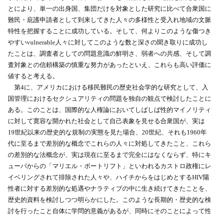
とにより、単一の出身国、集団だけを対象とした研究に比べて合衆国に
難民・庇護申請者として到来してきた人々の多様性と受入れ地域の文脈
特性を把握することに成功している。そして、何よりこのような傷つき
やすいvulnerable人々に対してこのような数と深さの聞き取りに成功し
たことは、調査者としての問題意識の鮮明さ、弱者への共感、そして調
査対象との信頼構築の慎重な努力があったといえ、これらも高い評価に
値すると考える。
第4に、アメリカにおける移民難民の歴史社会学的な研究として、入
国管理におけるセクシュアリティの問題を独自の観点で検討したことに
ある。このことは、国際的な人権論においてしばしば性的マイノリティ
に対して寛容な開かれた社会として自己表象を見せる合衆国が、実は
19世紀以来の歴史的な規制の実態を見た場合、20世紀、それも1960年
代に至るまで差別的な概念でこれらの人々に対処してきたこと、これら
の差別的な法概念が、実は現在に至るまで完全にはなくならず、特にキ
ューバからの「マリエル・ボートリフト」といわれるカストロ政権にレ
イベリングされて排除された人々や、ハイチからをはじめとするHIV陽
性者に対する差別的な処遇やナラティブの中に生き続けてきたことを、
歴史的資料を検討しつつ明らかにした。このような長期的・歴史的な検
討を行ったこと自体に学問的意義があるが、同時にそのことによって性