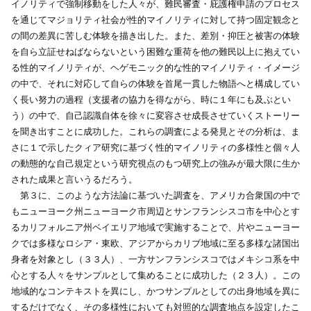
イノリティで強制移動をした人々が、難民審査・庇護権申請のプロセス
を通じてマジョリティ社会が性的マイノリティに対して持つ固定観念と
の間の差異に苦しむ体験を描き出した。また、差別・抑圧と被害の体験
を自ら立証せねばならないという困難な重荷を他の難民以上に抱えてい
る性的マイノリティが、ヘゲモニック的な性的マイノリティ・イメージ
の中で、それに対応して自らの体験を首尾一貫した物語へと構成してい
く長い努力の過程（支援者の協力を得ながら、時に１年にも及ぶとい
う）の中で、自己認識自体を徐々に変容させ成長させていくストーリー
を聞き出すことに成功した。これらの調査による発見とその分析は、ま
さに１で示したクィア研究に基づく性的マイノリティの多様性と個々人
の動態的な自己規定という研究視点のもつ研究上の強みが最大限に生か
された成果と言いうるだろう。
第３に、このような方法論に基づいた調査を、アメリカ合衆国の中で
もニューヨーク州ニューヨーク市周辺とサンフランシスコ市を中心とす
るカリフォルニア州ベイエリア地域で実施することで、片やニューヨー
クでは多様なロシア・東欧、アジアからカリブ地域に至る多様な諸国出
身者を対象とし（３３人）、一方サンフランシスコではメキシコ系を中
心とする人々をサンプルとして集めることに成功した（２３人）。この
地域的なコンテキストを異にし、かつサンプルとしての出身地域を異に
するだけでなく、その多様性においても対照的な調査地点を設定したこ