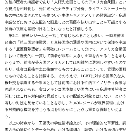
的被抑圧者の擁護者であり「人権先進国としてのアメリカ合衆国」とい
う視点を相対化し、先に述べたナラティブ分析、ライフ・ストーリー分
析の中に析出されている傷ついた主体たちとアメリカの難民認定・庇護
申請などにおける支配的な眼差しとの葛藤を抉り出すことを可能とする
独自の視座を基礎づけることになったと評価しうる。
第5に、難民レジームと一括して論じられることも多い、一時避難国
経由の「第三国定住難民」と直接国境の通過や国内において保護を申請
する「庇護権希望者」を明確にレジームとして分けて、アメリカ合衆国
において歴史的に一貫して前者が非常に大きな比重を占めることを示し
たうえで、前者が受入国アメリカとしては相対的に選別しやすいもので
あり、後者は直接本土に接触するものであることによって、管理の困難
なものであることを指摘する。そのうえで、LGBTに対する国際的な人
権外交を唱道する合衆国としては前者における性的マイノリティ保護は
強調されながらも、実はメキシコ国境越えや国内にいる庇護権希望者に
関してはこれを対内的な脅威としてその配慮の対象とはしない、という
著しい対照を見せていることを示し、2つのレジームが境界管理におけ
る対照的な機能を持ちうる点を明らかにした点も重要な貢献といえよ
う。
以上の諸点から、工藤氏の学位請求論文が、その理論的な革新性、調
査方法の適切性とデータ分析における繊細さ、調査における適切なデザ