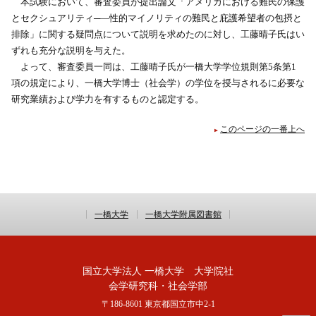
本試験において、審査委員が提出論文「アメリカにおける難民の保護
とセクシュアリティ─―性的マイノリティの難民と庇護希望者の包摂と
排除」に関する疑問点について説明を求めたのに対し、工藤晴子氏はい
ずれも充分な説明を与えた。
よって、審査委員一同は、工藤晴子氏が一橋大学学位規則第5条第1
項の規定により、一橋大学博士（社会学）の学位を授与されるに必要な
研究業績および学力を有するものと認定する。
このページの一番上へ
一橋大学
一橋大学附属図書館
国立大学法人 一橋大学 大学院社
会学研究科・社会学部
〒186-8601 東京都国立市中2-1