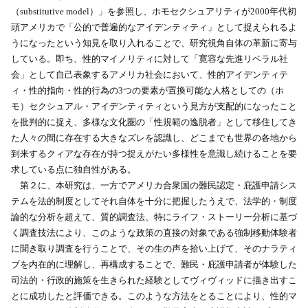
（substitutive model）」を参照し、ホモセクシュアリティが2000年代初
頭アメリカで「公的で普遍的なアイデンティティ」として捉えられるよ
うになったという知見を取り入れることで、研究視角自体の革新に寄与
している。即ち、性的マイノリティに対して「寛容な先進リベラル社
会」として自己表象するアメリカ社会において、性的アイデンティテ
ィ・性的指向・性的行為の3つの要素が置換可能な人格としての（ホ
モ）セクシュアル・アイデンティティという見方が支配的になったこと
を批判的に捉え、多様な文化圏の「性規範の逸脱者」として移住してき
た人々の間に存在する大きなズレを認識し、どこまでも世界の各地から
到来するクィアな存在が持つ捉えがたい多様性を意識し続けることを要
求している点に独自性がある。
第２に、本研究は、一方でアメリカ合衆国の難民認定・庇護申請シス
テムを法的制度としてそれ自体を十分に把握したうえで、法学的・制度
論的な分析を超えて、質的調査法、特にライフ・ストーリー分析に基づ
く調査技法により、このような政策の直接の対象である強制移動体験者
に聞き取り調査を行うことで、その生の声を拾い上げて、そのナラティ
ブを内在的に理解し、再構成することで、難民・庇護申請者が体験した
司法的・行政的施策を生きられた経験としてヴィヴィッドに描き出すこ
とに成功したと評価できる。このような方法をとることにより、性的マ