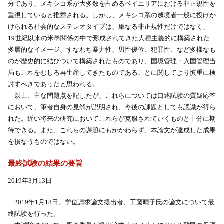
分であり、メキシコ系が大多数を占めるベイエリアにおける非正規性を
重視していると推察される。しかし、メキシコ系の越境者一般に投げか
けられる社会的なステレオタイプは、単なる非正規性だけではなく、
19世紀以来の米墨関係の中で形成されてきた人種主義的に構築された
多層的なイメージ、すなわち暴力性、男性優位、犯罪性、など多様なも
のが歴史的に結びついて構築されたものであり、国境管理・入国管理当
局もこれをむしろ再生産してきたものであることに関してより慎重に検
討すべきであったと思われる。
以上、主な問題点を記したが、これらについては口述試験の質疑応答
において、筆者自身の見解が説明され、今後の課題としても認識が得ら
れた。近い将来の研究においてこれらが克服されていくものと十分に期
待できる。また、これらの課題にもかかわらず、本論文が達成した成果
を損なうものではない。
最終試験の結果の要旨
2019年3月13日
2019年1月18日、学位請求論文提出者、工藤晴子氏の論文について最
終試験を行った。