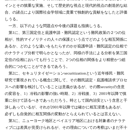
インとその慎重な実施、そして歴史的な視点と現代的視点の創造的な結
合、の諸点により国際社会学領域に貴重で独創的な貢献をなしたと評価
しうる。
一方、以下のような問題点や今後の課題も指摘しうる。
第1に、第三国定住と庇護申請・難民認定という難民政策の２つの位
相が、性的マイノリティの人々の保護という点でどのような相互関係に
あるか、どのような違いをもたらすのかが庇護申請・難民認定の位相で
のナラティブ分析で明らかとなったが、同様の手法による分析を第三国
定住の位相においても行うことで、2つの位相の関係をより精密かつ総
合的につかむことができるであろう。
第2に、セキュリタイゼーションsecuritizationという近年移民・難民
研究で重視されている概念に関して、その難民認定・庇護権請求プロセ
スへの影響を検討していることは意義があるが、その際securityの含意
の変容を、1）冷戦の影響の強い時期、2）冷戦後、3）2001年以降で慎
重に分けて語るべきであっただろう。時として国内治安という含意と干
渉しあっているが、それが2001年以降では確かに相互浸透もあるが、
必ずしも自覚的に相互関係の変動がとらえられているとは言えない。
第3に、ニューヨーク地区とベイエリア地区における対象者のナラテ
ィブには差異が見受けられるが、その理由についての考察はいまだ不十