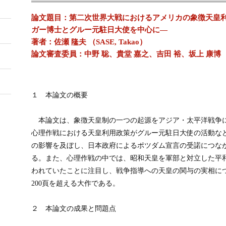
論文題目：第二次世界大戦におけるアメリカの象徴天皇
ガー博士とグルー元駐日大使を中心に―
著者：佐瀬 隆夫 （SASE, Takao）
論文審査委員：中野 聡、貴堂 嘉之、吉田 裕、坂上 康博
１ 本論文の概要
本論文は、象徴天皇制の一つの起源をアジア・太平洋戦争
心理作戦における天皇利用政策がグルー元駐日大使の活動な
の影響を及ぼし、日本政府によるポツダム宣言の受諾につな
る。また、心理作戦の中では、昭和天皇を軍部と対立した平
われていたことに注目し、戦争指導への天皇の関与の実相に
200頁を超える大作である。
２ 本論文の成果と問題点