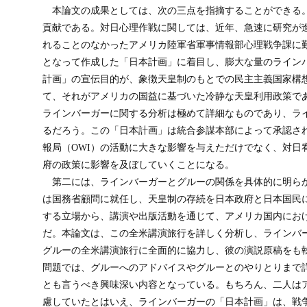
本論文の成果としては、次の三点を指摘することができる
貢献である。対日心理作戦に関しては、近年、急速に研究が
れることのなかったアメリカ陸軍省軍事情報部心理戦争課に
となって作成した「日本計画」に着目し、膨大な量のライン
計画」の宣伝目的が、象徴天皇制のもとでの民主主義国家構
て、それがアメリカの国益に基づいた冷静な天皇利用政策で
ラインバーガーに関する分析は極めて詳細なものであり、ラ
るだろう。この「日本計画」は統合参謀本部によって承認さ
報局（OWI）の活動に大きな影響を与えただけでなく、対日
府の政策に影響を及ぼしていくことになる。
第二には、ラインバーガーとグルーの関係を具体的に明ら
は国務省顧問に就任し、天皇制の存続を日本政府と日本国民
する立場から、講演や出版活動を通じて、アメリカ国内にお
だ。本論文は、この全米講演旅行を詳しく分析し、ラインバ
グルーの全米講演旅行に全面的に協力し、彼の演説原稿をも
問題では、グルーへのアドバイスやグルーとのやりとりまで
とも言うべき興味深い内容となっている。もちろん、二人は
慮していたとはいえ、ラインバーガーの「日本計画」は、戦