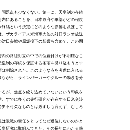
、問題点も少なくない。第一に、天皇制の存続
府内にあることを、日本政府や軍部がどの程度
争終結という決定にどのような影響を及ぼして
は、ザカライアス米海軍大佐の対日ラジオ放送
の対日参戦や原爆投下の影響も含めて、この問
府内の路線対立の中での位置付けが不明確なこ
天皇制の存続を保証する条項を盛り込もうとす
項は削除された。このような点を考慮に入れる
けながら、ラインバーガーやグルーの動きを分
するが、焦点を絞り込めていないという印象を
述、すでに多くの先行研究が存在する日米交渉
必要不可欠なものとは必ずしも言えず、むしろ
天皇は敗戦の責任をとってなぜ退位しないのかと
天皇研究に取組んできた。その長年にわたる熱