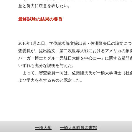
意と努力に敬意を表したい。
最終試験の結果の要旨
2016年1月21日、学位請求論文提出者・佐瀬隆夫氏の論文
査委員が、提出論文「第二次世界大戦におけるアメリカの象
バーガー博士とグルー元駐日大使を中心に―」に関する疑問
いずれも充分な説明を与えた。
よって、審査委員一同は、佐瀬隆夫氏が一橋大学博士（社
よび学力を有するものと認定した。
一橋大学
一橋大学附属図書館