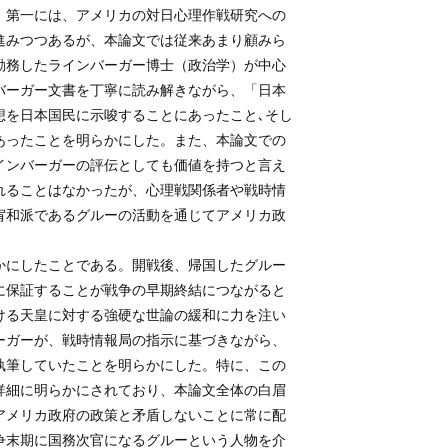
。第一には、アメリカの対日心理作戦研究への
進みつつあるが、本論文では従来あまり顧みら
勤務したラインバーガー博士（政治学）が中心
バーガー文書を丁寧に読み解きながら、「日本
想を日本国民に示唆することにあったこと､そし
あったことを明らかにした。また、本論文での
インバーガーの評伝としても価値を持つと言え
れることはなかったが、心理戦関係者や戦時情
宥和派であるグルーの活動を通じてアメリカ政
かにしたことである。開戦後、帰国したグルー
に保証することが戦争の早期終結につながると
ける天皇に対する強硬な世論の緩和に力を注い
ーガーが、戦時情報局の指示に基づきながら、
執筆していたことを明らかにした。特に、この
詳細に明らかにされており、本論文全体の白眉
アメリカ政府の政策と矛盾しないことに常に配
争末期に国務次官になるグルーという人物を介