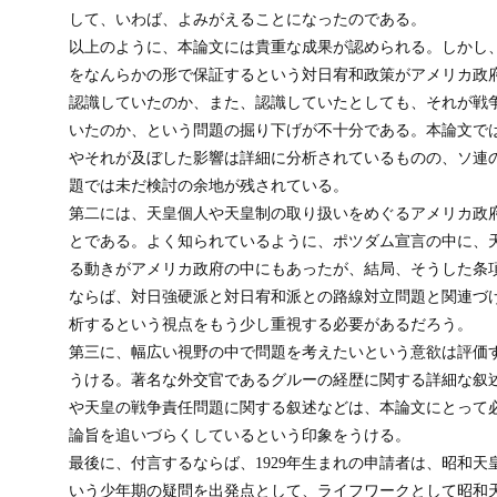
して、いわば、よみがえることになったのである。
以上のように、本論文には貴重な成果が認められる。しかし
をなんらかの形で保証するという対日宥和政策がアメリカ政
認識していたのか、また、認識していたとしても、それが戦
いたのか、という問題の掘り下げが不十分である。本論文で
やそれが及ぼした影響は詳細に分析されているものの、ソ連
題では未だ検討の余地が残されている。
第二には、天皇個人や天皇制の取り扱いをめぐるアメリカ政
とである。よく知られているように、ポツダム宣言の中に、
る動きがアメリカ政府の中にもあったが、結局、そうした条
ならば、対日強硬派と対日宥和派との路線対立問題と関連づ
析するという視点をもう少し重視する必要があるだろう。
第三に、幅広い視野の中で問題を考えたいという意欲は評価
うける。著名な外交官であるグルーの経歴に関する詳細な叙
や天皇の戦争責任問題に関する叙述などは、本論文にとって
論旨を追いづらくしているという印象をうける。
最後に、付言するならば、1929年生まれの申請者は、昭和
いう少年期の疑問を出発点として、ライフワークとして昭和