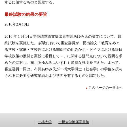
するに値するものと認定する。
最終試験の結果の要旨
2016年2月10日
2016 年 1 月 14日学位請求論文提出者布川あゆみ氏の論文について、最
終試験を実施した。 試験において審査委員が、提出論文「教育をめぐ
る学校・家庭・学校外における関係性の組みかえ－ドイツにおける終日
学校政策の展開と実践に着目して－」に関する疑問点について説明を求
めたのに対し、布川あゆみ氏はいずれも適切な説明を与えた。よって、
審査委員一同は、布川あゆみ氏が一橋大学博士（社会学）の学位を授与
されるに必要な研究業績および学力を有するものと認定した。
このページの一番上へ
一橋大学
一橋大学附属図書館