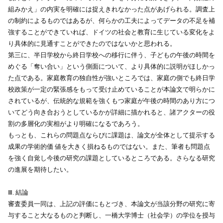
組みかえ」の内実を明確には捉えきれなかった点があげられる。調査上
の制約によるものではあるが、何らかの工夫によってデータの不足を補
強することができていれば、ドイツの社会と教育に生じている変化をよ
り具体的に見通すことができたのではないかと思われる。
第三に、半日学校から終日学校への移行に伴う、子どもの午後の時間を
めぐる「奪い合い」という側面について、より具体的に説明がほしかっ
た点である。家庭教育の独自性が強いところでは、家庭の側でも終日学
校政策が一定の緊張感をもって受け止めていることが本論文で明らかに
されているが、伝統的な規範を強くもつ家庭が午後の時間のあり方につ
いてどう向き合おうとしているかが詳細に描かれると、諸アクターの役
割の多層化の実相がより明確になるであろう。
もっとも、これらの問題点ならびに課題は、論文が全体として提示する
成果の学術的価 値を大きく損ねるものではない。また、筆者も問題点
を強く自覚し今後の研究の課題としているところである。さらなる研究
の進展を期待したい。
Ⅲ. 結論
審査委員一同は、上記の評価にもとづき、本論文が当該分野の研究に寄
与すること大なるものと判断し、一橋大学博士（社会学）の学位を授与