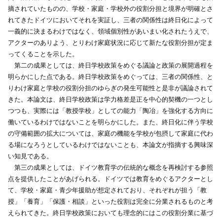
摘されていたものの、学校・家庭・学校外の役割分担と境界が明確とさ
れてきたドイツにおいてそれを実証し、三者の関係性は終日化によって
一義的に決まるわけではなく、領域個別性があいまい化されたうえで、
アクターのありよう、とりわけ家庭状況に応じて新たな役割分担が定ま
ってくることを示した。
第二の成果としては、終日学校政策をめぐる議論と政策の展開過程を
明らかにした点である。終日学校政策をめぐっては、三者の関係性、と
りわけ家庭と学校の役割分担のゆらぎの発生可能性と是非が議論されて
きた。本論文は、終日学校政策は学力格差是正を中心的契機の一つとし
つつも、実際には「教授学校」としての能力「陶冶」を強化する方向に
働いているわけではないことを明らかにした。また、終日化に伴う学校
の守備範囲の拡大については、家庭の機能を学校が包摂して家庭に代わ
る場になろうとしているわけではないことも、本論文が指摘する興味深
い知見である。
第三の成果としては、ドイツ教育学の伝統的な概念を再検討する参照
点を提供したことがあげられる。ドイツでは教育をめぐるアクターとし
て、学校・家庭・青少年援助が想定されており、それぞれが担う「教
授」「養育」「保護・相談」といった役割は完全に分業されるものと考
えられてきた。終日学校政策においても理念的にはこの役割分業に基づ