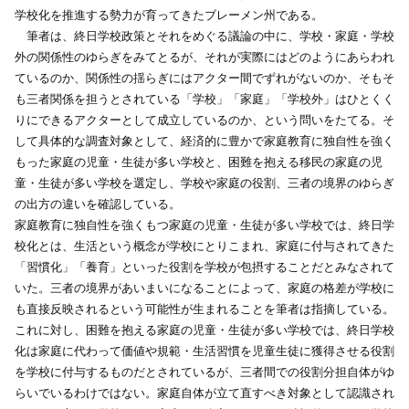
学校化を推進する勢力が育ってきたブレーメン州である。
筆者は、終日学校政策とそれをめぐる議論の中に、学校・家庭・学校
外の関係性のゆらぎをみてとるが、それが実際にはどのようにあらわれ
ているのか、関係性の揺らぎにはアクター間でずれがないのか、そもそ
も三者関係を担うとされている「学校」「家庭」「学校外」はひとくく
りにできるアクターとして成立しているのか、という問いをたてる。そ
して具体的な調査対象として、経済的に豊かで家庭教育に独自性を強く
もった家庭の児童・生徒が多い学校と、困難を抱える移民の家庭の児
童・生徒が多い学校を選定し、学校や家庭の役割、三者の境界のゆらぎ
の出方の違いを確認している。
家庭教育に独自性を強くもつ家庭の児童・生徒が多い学校では、終日学
校化とは、生活という概念が学校にとりこまれ、家庭に付与されてきた
「習慣化」「養育」といった役割を学校が包摂することだとみなされて
いた。三者の境界があいまいになることによって、家庭の格差が学校に
も直接反映されるという可能性が生まれることを筆者は指摘している。
これに対し、困難を抱える家庭の児童・生徒が多い学校では、終日学校
化は家庭に代わって価値や規範・生活習慣を児童生徒に獲得させる役割
を学校に付与するものだとされているが、三者間での役割分担自体がゆ
らいでいるわけではない。家庭自体が立て直すべき対象として認識され