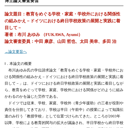
博士論文審査要旨
論文題目：教育をめぐる学校・家庭・学校外における関係性
の組みかえ－ドイツにおける終日学校政策の展開と実践に着
目して－
著者：布川 あゆみ （FUKAWA, Ayumi）
論文審査委員：中田 康彦、山田 哲也、太田 美幸、多田 治
→論文要旨へ
Ⅰ．本論文の概要
布川あゆみ氏の学位請求論文「教育をめぐる学校・家庭・学校外にお
ける関係性の組みかえ－ドイツにおける終日学校政策の展開と実践に着
目して－」は、ドイツにおける終日学校政策の展開と実践に着目しなが
ら、教育をめぐって学校、家庭、学校外における関係がどのように組み
かわるのかを論じた労作である。
ドイツでは従来、学校、家庭、学校外（青少年援助）の三者が役割や
責任を分担してきており、学校は半日（午前中）の授業によって知識伝
達のみ行う「教授学校」として位置づけられてきた。ところが2003年
以降、学校による教育的関与の拡大が議論され、半日学校から終日学校