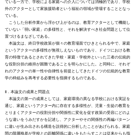
ている一方で、学校による家庭への介入については消極的であり、学校
外のアクターとして家族援助者という福祉の領域が登場することとなっ
ている。
こうした分析作業から浮かび上がるのは、教育アクターとして機能し
ていない「弱い家庭」の多様性と、それを解決すべき社会問題として位
置づけるまなざしである。
本論文は、終日学校政策が個々の教育場面でひきとられる中で、家庭
というアクターの多様性が無視しえないものであり、ドイツにおける教
育の特徴であるとされてきた学校・家庭・学校外といった三者の伝統的
な役割分担の維持が困難であることを明らかにした。と同時に、それぞ
れのアクターの単一性や自律性を前提としてきたドイツの伝統的な教育
学の枠組みを再考する必要性を指摘するものである。
Ⅱ．本論文の成果と問題点
本論文の第一の成果としては、家庭環境の異なる学校における実証を
通じ、家庭というアクター内に存在する多様性が、児童・生徒の教育を
とりまくアクターの役割分担や関係性に変化を促す政策の受容にどのよ
うな違いをうみだすかを記述し、アクターやその関係性の再編パターン
に違いが生み出される構造を説得的に分析したことがあげられる。家庭
間の階層格差が学校との距離関係に違いをもたらすことは従来からも指