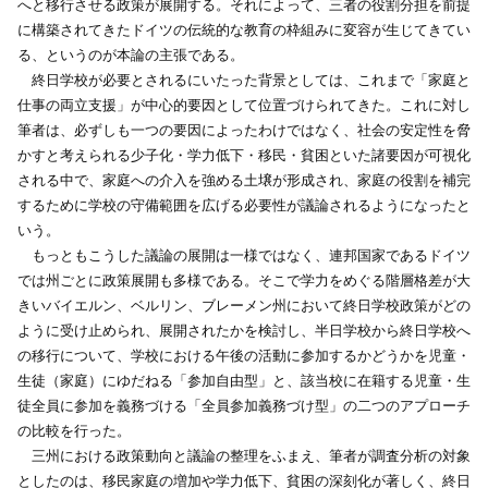
へと移行させる政策が展開する。それによって、三者の役割分担を前提
に構築されてきたドイツの伝統的な教育の枠組みに変容が生じてきてい
る、というのが本論の主張である。
終日学校が必要とされるにいたった背景としては、これまで「家庭と
仕事の両立支援」が中心的要因として位置づけられてきた。これに対し
筆者は、必ずしも一つの要因によったわけではなく、社会の安定性を脅
かすと考えられる少子化・学力低下・移民・貧困といた諸要因が可視化
される中で、家庭への介入を強める土壌が形成され、家庭の役割を補完
するために学校の守備範囲を広げる必要性が議論されるようになったと
いう。
もっともこうした議論の展開は一様ではなく、連邦国家であるドイツ
では州ごとに政策展開も多様である。そこで学力をめぐる階層格差が大
きいバイエルン、ベルリン、ブレーメン州において終日学校政策がどの
ように受け止められ、展開されたかを検討し、半日学校から終日学校へ
の移行について、学校における午後の活動に参加するかどうかを児童・
生徒（家庭）にゆだねる「参加自由型」と、該当校に在籍する児童・生
徒全員に参加を義務づける「全員参加義務づけ型」の二つのアプローチ
の比較を行った。
三州における政策動向と議論の整理をふまえ、筆者が調査分析の対象
としたのは、移民家庭の増加や学力低下、貧困の深刻化が著しく、終日