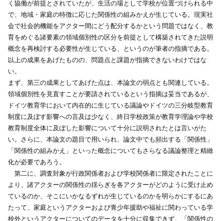
く協働が前提とされていたが、生活の場として学校が位置づけられる中
で、地域・家庭の特徴に応じた関係性の組みかえが生じている。現実社
会で社会的機能をアクター間にどう配分するかという問題ではなく、教
育をめぐる諸要素の領域個別性の区分を前提として構築されてきた説明
概念を再検討する必要性が生じている、というのが筆者の指摘である。
以上の成果をあげたものの、問題点と課題が指摘できないわけではな
い。
まず、第三の成果としてあげた点は、本論文の弱点とも関連している。
領域個別性を見直すことが要請されているという指摘は妥当であるが、
ドイツ教育学において内在的に生じている議論やドイツの三分岐型教育
制度に及ぼす影響への言及は少なく、終日学校政策が教育学理論や学校
教育制度全体に及ぼした影響について十分に説明されたとは言いがた
い。さらに、本論文の題目で用いられ、論文中でも頻出する「関係性」
「関係性の組みかえ」といった概念についてもさらなる議論整理と精緻
化が必要であろう。
第二に、調査対象が行政関係者および学校関係者に限定されたことに
より、諸アクターの関係性の揺らぎを各アクターがどのように受け止め
ているのか、そこにいかなるずれが生じているのかを明らかにするにあ
たって、家庭というアクターおよび青少年援助や福祉に関わっている学
校外というアクターについてのデータを十分に収集できず、「関係性の