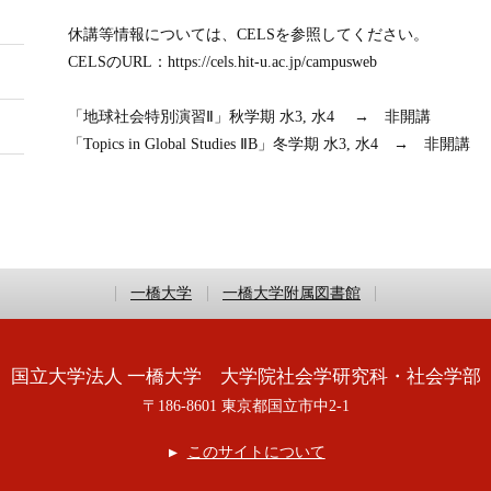
休講等情報については、CELSを参照してください。
CELSのURL：https://cels.hit-u.ac.jp/campusweb
「地球社会特別演習Ⅱ」秋学期 水3, 水4 → 非開講
「Topics in Global Studies ⅡB」冬学期 水3, 水4 → 非開講
一橋大学
一橋大学附属図書館
国立大学法人 一橋大学 大学院社会学研究科・社会学部
〒186-8601 東京都国立市中2-1
このサイトについて