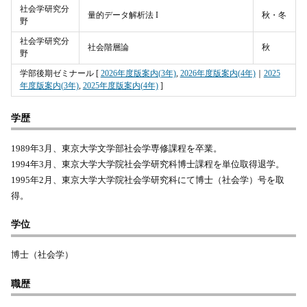
社会学研究分
量的データ解析法 I
秋・冬
野
社会学研究分
社会階層論
秋
野
学部後期ゼミナール [
2026年度版案内(3年)
,
2026年度版案内(4年)
｜
2025
年度版案内(3年)
,
2025年度版案内(4年)
]
学歴
1989年3月、東京大学文学部社会学専修課程を卒業。
1994年3月、東京大学大学院社会学研究科博士課程を単位取得退学。
1995年2月、東京大学大学院社会学研究科にて博士（社会学）号を取
得。
学位
博士（社会学）
職歴