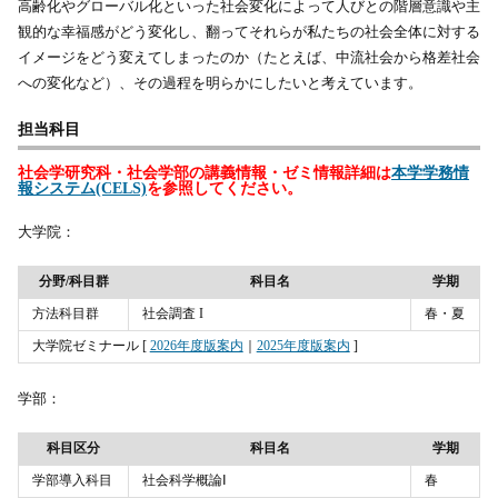
高齢化やグローバル化といった社会変化によって人びとの階層意識や主
観的な幸福感がどう変化し、翻ってそれらが私たちの社会全体に対する
イメージをどう変えてしまったのか（たとえば、中流社会から格差社会
への変化など）、その過程を明らかにしたいと考えています。
担当科目
社会学研究科・社会学部の講義情報・ゼミ情報詳細は
本学学務情
報システム(CELS)
を参照してください。
大学院：
分野/科目群
科目名
学期
方法科目群
社会調査 I
春・夏
大学院ゼミナール [
2026年度版案内
｜
2025年度版案内
]
学部：
科目区分
科目名
学期
学部導入科目
社会科学概論Ⅰ
春