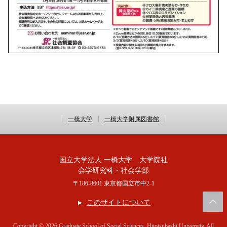
一橋大学
一橋大学附属図書館
国立大学法人 一橋大学 大学院社
会学研究科・社会学部
〒186-8601 東京都国立市中2-1
このサイトについて
Copyright © 2026 Graduate School of Social Sciences, Hitotsubashi University. All