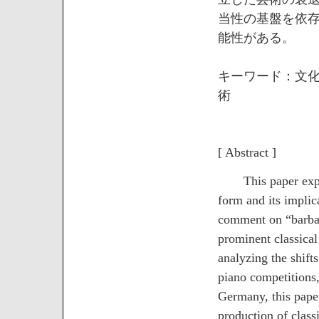
当性の基盤を依
能性がある。
キーワード：文
術
[ Abstract ]
This paper explore
form and its implica
comment on “barbar
prominent classical
analyzing the shifts
piano competitions,
Germany, this paper
production of class