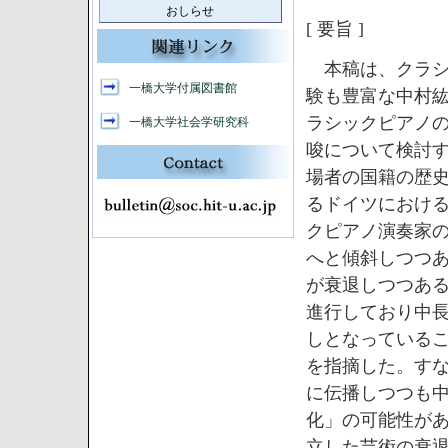
おしらせ
[ 要旨 ]
本稿は、クラシ
一橋大学付属図書館
験も豊富な中村
ラシックピアノ
一橋大学社会学研究科
唆について検討
場者の国籍の歴
るドイツにおけ
クピアノ演奏家
へと傾斜しつつ
が衰退しつつあ
進行しており中
しとなっているこ
を指摘した。す
に伝播しつつも
化」の可能性があ
立した芸術の衰