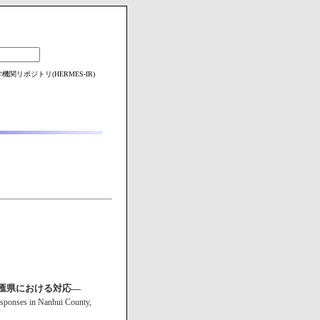
関リポジトリ(HERMES-IR)
匯県における対応―
Responses in Nanhui County,