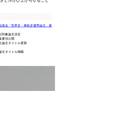
きと浮かび上がらせること
奨励基金「世界史・東欧史優秀論文」募
表彰対象論文決定
募集要項公開
修士論文タイトル更新
業論文タイトル掲載