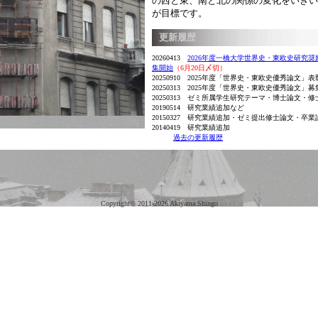
の西と東、南と北の関係の変化をいきい
が目標です。
更新履歴
20260413
2026年度一橋大学世界史・東欧史研究
集開始
（6月20日〆切）
20250910 2025年度「世界史・東欧史優秀論文」
20250313 2025年度「世界史・東欧史優秀論文」
20250313 ゼミ所属学生研究テーマ・博士論文・
20190514 研究業績追加など
20150327 研究業績追加・ゼミ提出修士論文・卒
20140419 研究業績追加
過去の更新履歴
Copyright© 2011-2026 Akiyama Shingo